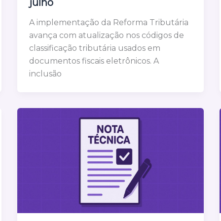
julho
A implementação da Reforma Tributária
avança com atualização nos códigos de
classificação tributária usados em
documentos fiscais eletrônicos. A
inclusão