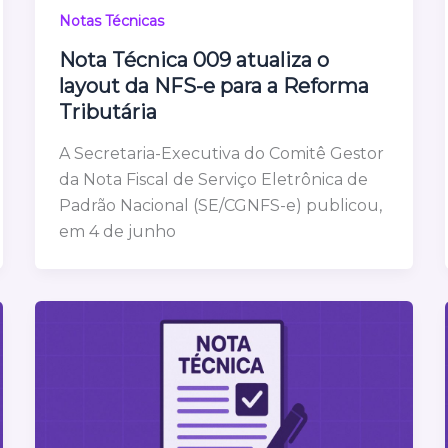
Notas Técnicas
Nota Técnica 009 atualiza o
layout da NFS-e para a Reforma
Tributária
A Secretaria-Executiva do Comitê Gestor
da Nota Fiscal de Serviço Eletrônica de
Padrão Nacional (SE/CGNFS-e) publicou,
em 4 de junho