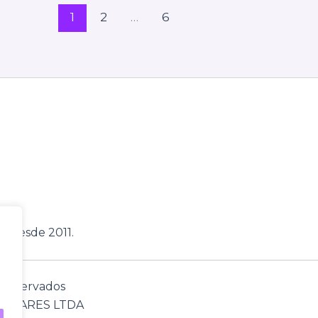
1
2
…
6
, desde 2011.
s reservados
TWARES LTDA