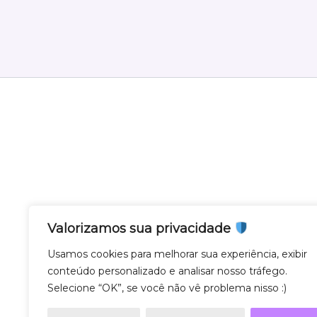
Valorizamos sua privacidade
Nota Gateway - Feito com
em Belo Horizonte
Usamos cookies para melhorar sua experiência, exibir
conteúdo personalizado e analisar nosso tráfego.
Nota Gateway — 2011 - 2025 © Todos os direito
Selecione “OK”, se você não vê problema nisso :)
NOTA GATEWAY DESENVOLVIMENTO DE SOF