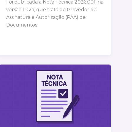
Foi publicada a Nota Técnica 2026.001, na
versão 1.02a, que trata do Provedor de
Assinatura e Autorização (PAA) de
Documentos