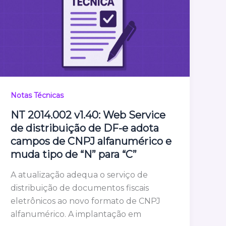
Notas Técnicas
NT 2014.002 v1.40: Web Service
de distribuição de DF-e adota
campos de CNPJ alfanumérico e
muda tipo de “N” para “C”
A atualização adequa o serviço de
distribuição de documentos fiscais
eletrônicos ao novo formato de CNPJ
alfanumérico. A implantação em