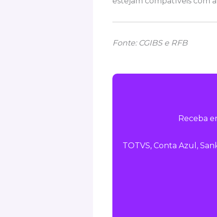
estejam compatíveis com a 
Fonte: CGIBS e RFB
Receba em
TOTVS, Conta Azul, Sank