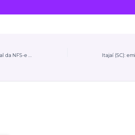
Transição para o Emissor Nacional da NFS-e em Blumenau (SC): prazos e orientações práticas