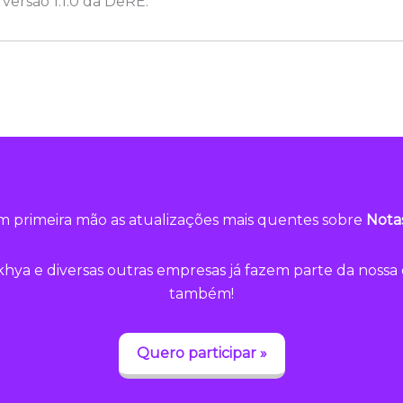
versão 1.1.0 da DeRE.
 primeira mão as atualizações mais quentes sobre
Nota
hya e diversas outras empresas já fazem parte da noss
também!
Quero participar »