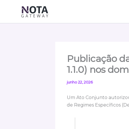
Ir
para
o
conteúdo
Publicação d
1.1.0) nos dom
junho 22, 2026
Um Ato Conjunto autorizou
de Regimes Específicos (DeR