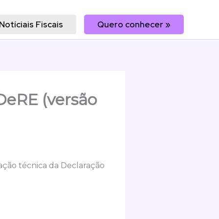
Notíciais Fiscais
Quero conhecer »
DeRE (versão
ação técnica da Declaração