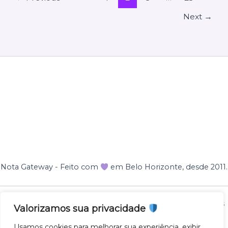
Next
→
Nota Gateway - Feito com
em Belo Horizonte, desde 2011.
Nota Gateway — 2011 - 2025 © Todos os direitos reservados
Valorizamos sua privacidade
NOTA GATEWAY DESENVOLVIMENTO DE SOFTWARES
Usamos cookies para melhorar sua experiência, exibir