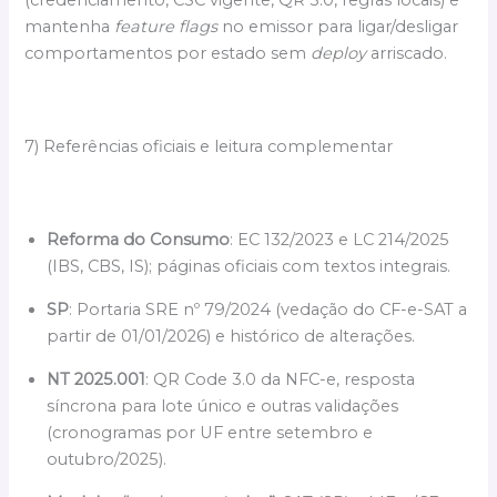
(credenciamento, CSC vigente, QR 3.0, regras locais) e
mantenha
feature flags
no emissor para ligar/desligar
comportamentos por estado sem
deploy
arriscado.
7) Referências oficiais e leitura complementar
Reforma do Consumo
: EC 132/2023 e LC 214/2025
(IBS, CBS, IS); páginas oficiais com textos integrais.
SP
: Portaria SRE nº 79/2024 (vedação do CF-e-SAT a
partir de 01/01/2026) e histórico de alterações.
NT 2025.001
: QR Code 3.0 da NFC-e, resposta
síncrona para lote único e outras validações
(cronogramas por UF entre setembro e
outubro/2025).