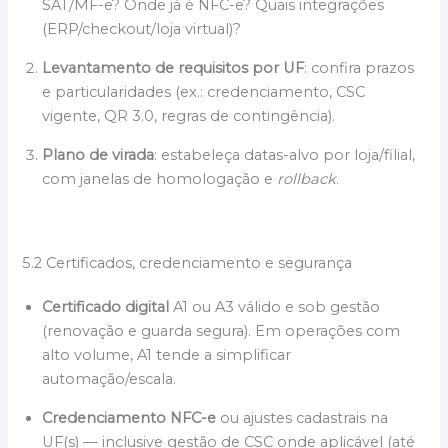
SAT/MF-e? Onde já é NFC-e? Quais integrações
(ERP/checkout/loja virtual)?
Levantamento de requisitos por UF
: confira prazos
e particularidades (ex.: credenciamento, CSC
vigente, QR 3.0, regras de contingência).
Plano de virada
: estabeleça datas-alvo por loja/filial,
com janelas de homologação e
rollback
.
5.2 Certificados, credenciamento e segurança
Certificado digital
A1 ou A3 válido e sob gestão
(renovação e guarda segura). Em operações com
alto volume, A1 tende a simplificar
automação/escala.
Credenciamento NFC-e
ou ajustes cadastrais na
UF(s) — inclusive gestão de CSC onde aplicável (até