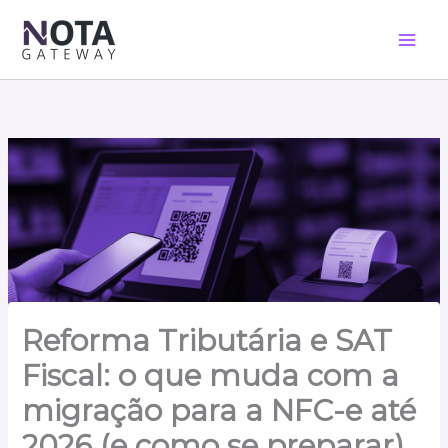
Ir
para
o
conteúdo
Reforma Tributária e SAT
Fiscal: o que muda com a
migração para a NFC-e até
2026 (e como se preparar)