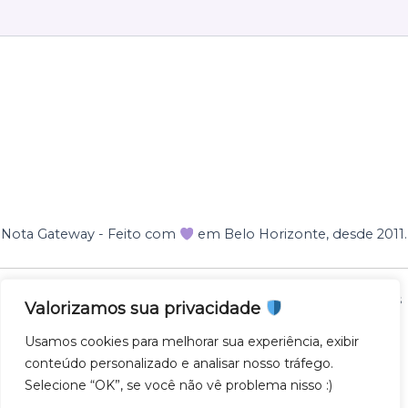
Nota Gateway - Feito com
em Belo Horizonte, desde 2011.
Nota Gateway — 2011 - 2025 © Todos os direitos reservados
Valorizamos sua privacidade
NOTA GATEWAY DESENVOLVIMENTO DE SOFTWARES
Usamos cookies para melhorar sua experiência, exibir
LTDA
conteúdo personalizado e analisar nosso tráfego.
CNPJ 57.743.975/0001-27
Selecione “OK”, se você não vê problema nisso :)
AV. GETULIO VARGAS 671 - SL500, SAVASSI, 30112-021,