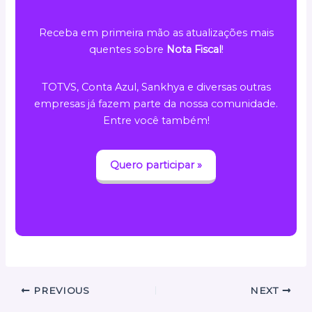
Receba em primeira mão as atualizações mais
quentes sobre
Nota Fiscal
!
TOTVS, Conta Azul, Sankhya e diversas outras
empresas já fazem parte da nossa comunidade.
Entre você também!
Quero participar »
PREVIOUS
NEXT