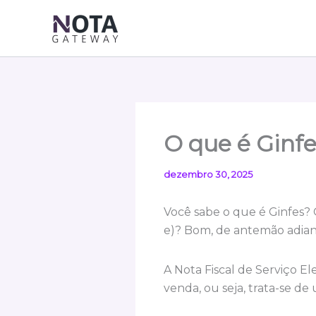
Ir
para
o
conteúdo
O que é Ginfe
dezembro 30, 2025
Você sabe o que é Ginfes? 
e)? Bom, de antemão adiant
A Nota Fiscal de Serviço E
venda, ou seja, trata-se d