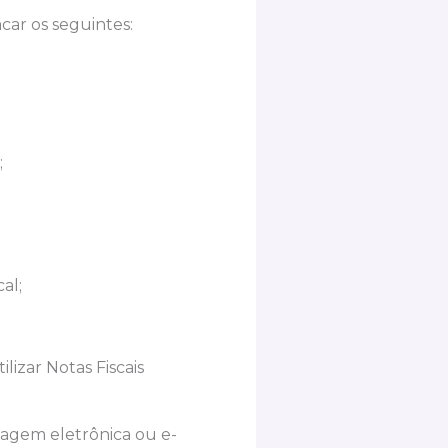
car os seguintes:
a;
al;
lizar Notas Fiscais
sagem eletrônica ou e-