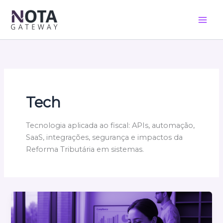
Ir
para
o
conteúdo
Tech
Tecnologia aplicada ao fiscal: APIs, automação,
SaaS, integrações, segurança e impactos da
Reforma Tributária em sistemas.