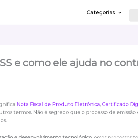
Categorias
S e como ele ajuda no contr
gnifica
Nota Fiscal de Produto Eletrônica
,
Certificado Digi
outros termos. Não é segredo que o processo de emissão d
mos.
ação e desenvolvimento tecnológico
, esses processos 