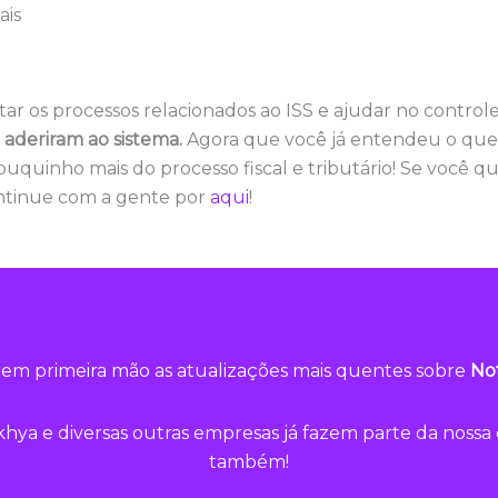
ais
itar os processos relacionados ao ISS e ajudar no controle 
á aderiram ao sistema.
Agora que você já entendeu o que
uquinho mais do processo fiscal e tributário! Se você qu
continue com a gente por
aqui
!
em primeira mão as atualizações mais quentes sobre
Not
hya e diversas outras empresas já fazem parte da noss
também!