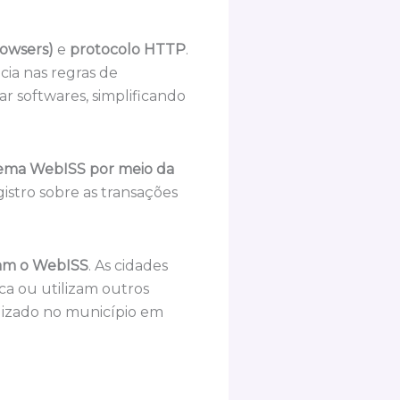
owsers)
e
protocolo HTTP
.
cia nas regras de
ar softwares, simplificando
stema WebISS por meio da
istro sobre as transações
izam o WebISS
. As cidades
ca ou utilizam outros
tilizado no município em