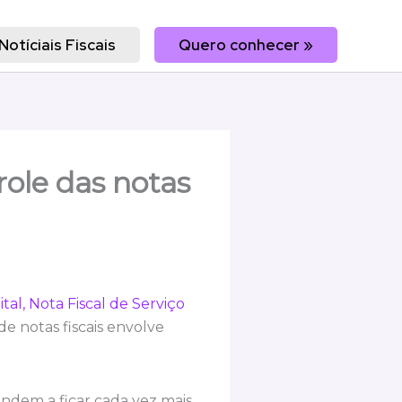
Notíciais Fiscais
Quero conhecer »
ole das notas
tal,
Nota Fiscal de Serviço
e notas fiscais envolve
tendem a ficar cada vez mais