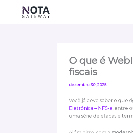
Ir
para
o
conteúdo
O que é WebIS
fiscais
dezembro 30, 2025
Você já deve saber o que si
Eletrônica – NFS-e
, entre 
uma série de etapas e ter
Além disso, com a
moderniz