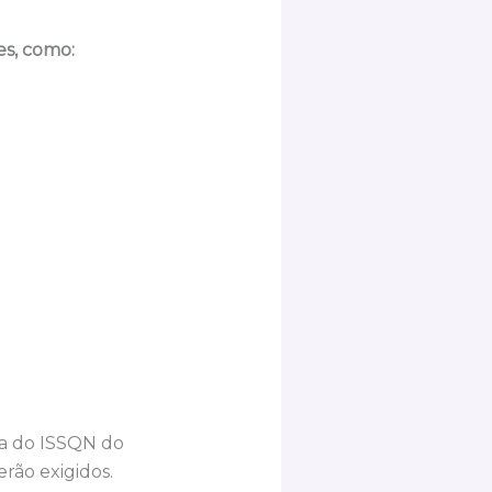
es, como:
ça do ISSQN do
erão exigidos.