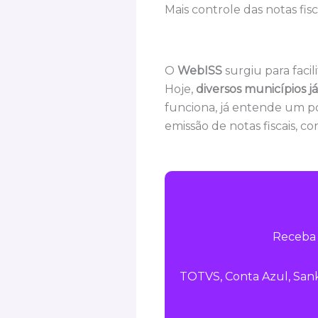
Mais controle das notas fisc
O
WebISS
surgiu para facil
Hoje,
diversos municípios j
funciona, já entende um po
emissão de notas fiscais, 
Receba 
TOTVS, Conta Azul, Sank