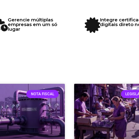
Gerencie múltiplas
Integre certificad
empresas em um só
digitais direto no 
lugar
NOTA FISCAL
LEGISL