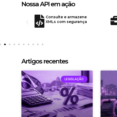
Nossa API em ação
e de
Consulte e armazene
XMLs com segurança
Artigos recentes
LEGISLAÇÃO