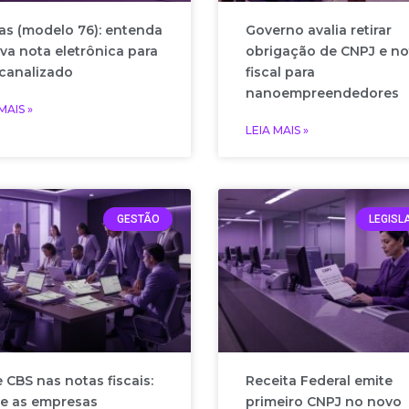
s (modelo 76): entenda
Governo avalia retirar
va nota eletrônica para
obrigação de CNPJ e no
canalizado
fiscal para
nanoempreendedores
MAIS »
LEIA MAIS »
GESTÃO
LEGISL
e CBS nas notas fiscais:
Receita Federal emite
e as empresas
primeiro CNPJ no novo