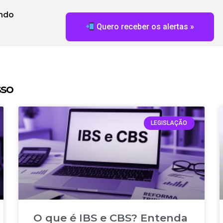
undo
Quero receber os alertas »
sso
LEGISLAÇÃO
O que é IBS e CBS? Entenda