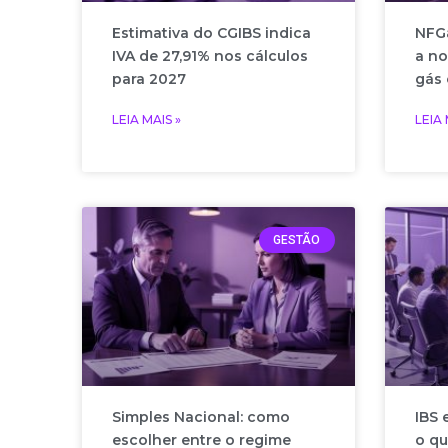
Estimativa do CGIBS indica
NFGa
IVA de 27,91% nos cálculos
a no
para 2027
gás 
LEIA MAIS »
LEIA 
GESTÃO
Simples Nacional: como
IBS 
escolher entre o regime
o qu