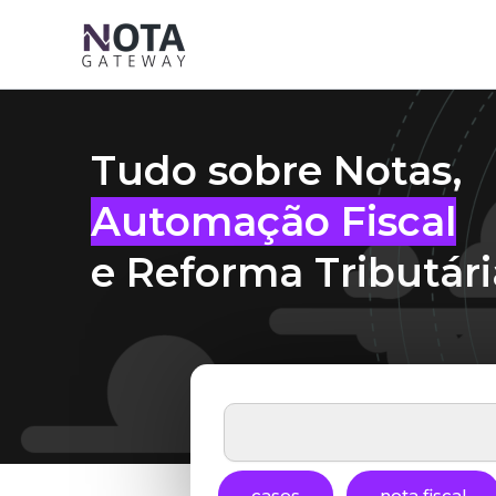
Ir
para
o
conteúdo
Tudo sobre Notas,
Automação Fiscal
e Reforma Tributári
P
e
s
q
cases
nota fiscal