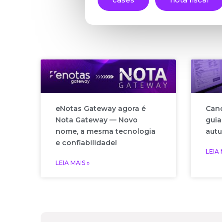
u
i
s
a
r
eNotas Gateway agora é
Canc
Nota Gateway — Novo
guia
nome, a mesma tecnologia
autu
e confiabilidade!
LEIA 
LEIA MAIS »