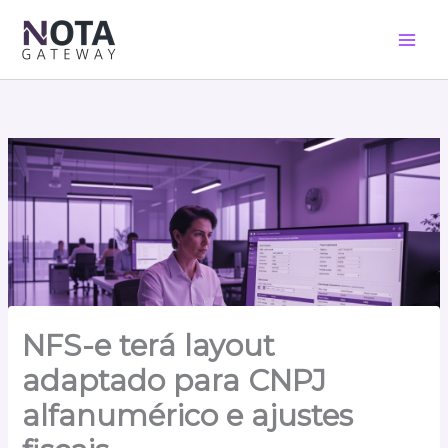
Ir
para
o
conteúdo
NFS-e terá layout
adaptado para CNPJ
alfanumérico e ajustes