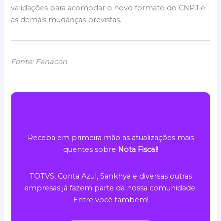
validações para acomodar o novo formato do CNPJ e
as demais mudanças previstas.
Fonte: Fenacon
Receba em primeira mão as atualizações mais
quentes sobre
Nota Fiscal
!
TOTVS, Conta Azul, Sankhya e diversas outras
empresas já fazem parte da nossa comunidade.
Entre você também!