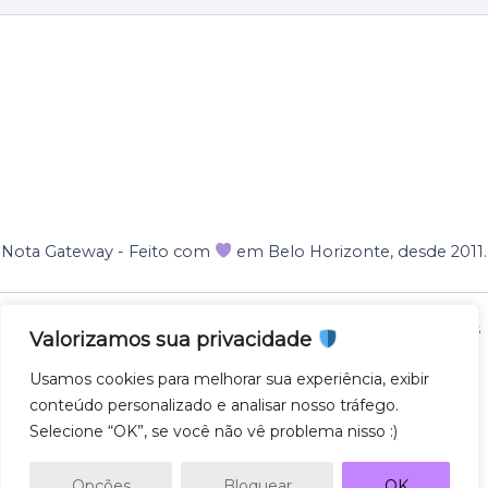
Nota Gateway - Feito com
em Belo Horizonte, desde 2011.
Nota Gateway — 2011 - 2025 © Todos os direitos reservados
Valorizamos sua privacidade
NOTA GATEWAY DESENVOLVIMENTO DE SOFTWARES
Usamos cookies para melhorar sua experiência, exibir
LTDA
conteúdo personalizado e analisar nosso tráfego.
CNPJ 57.743.975/0001-27
Selecione “OK”, se você não vê problema nisso :)
AV. GETULIO VARGAS 671 - SL500, SAVASSI, 30112-021,
BH/MG
Opções
Bloquear
OK