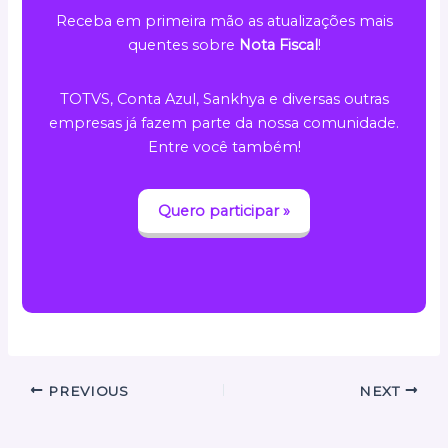
Receba em primeira mão as atualizações mais
quentes sobre
Nota Fiscal
!
TOTVS, Conta Azul, Sankhya e diversas outras
empresas já fazem parte da nossa comunidade.
Entre você também!
Quero participar »
PREVIOUS
NEXT