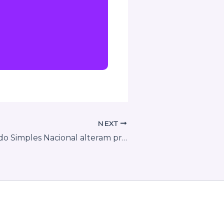
NEXT
Novas regras do Simples Nacional alteram prazos e emissão de notas em Rio das Ostras (RJ)