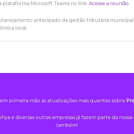
la plataforma Microsoft Teams no link:
Acesse a reunião
.
 o planejamento antecipado da gestão tributária municipal
ômica local.
em primeira mão as atualizações mais quentes sobre
Pre
hya e diversas outras empresas já fazem parte da noss
também!