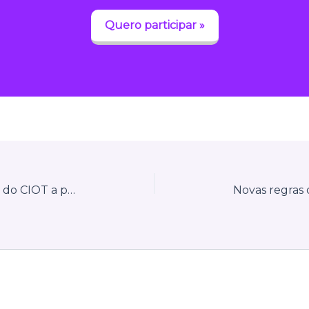
Quero participar »
MDFe terá validação obrigatória do CIOT a partir de novembro de 2026