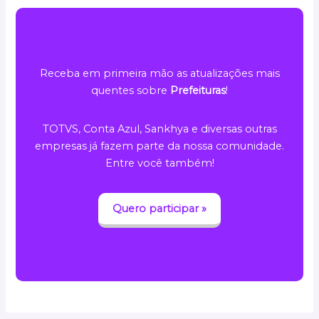
Receba em primeira mão as atualizações mais
quentes sobre
Prefeituras
!
TOTVS, Conta Azul, Sankhya e diversas outras
empresas já fazem parte da nossa comunidade.
Entre você também!
Quero participar »