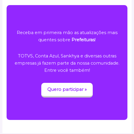
Receba em primeira mão as atualizações mais
quentes sobre
Prefeituras
!
TOTVS, Conta Azul, Sankhya e diversas outras
empresas já fazem parte da nossa comunidade.
Entre você também!
Quero participar »