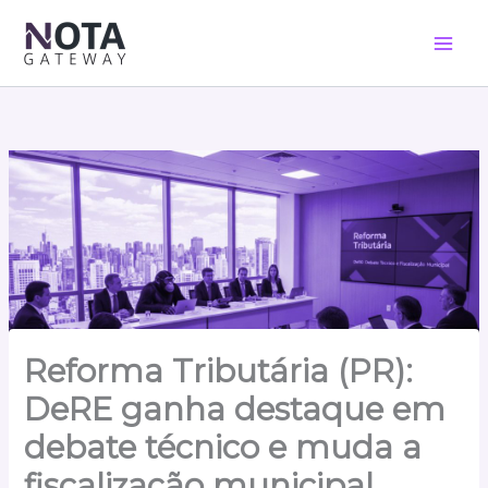
Ir
para
o
conteúdo
Reforma Tributária (PR):
DeRE ganha destaque em
debate técnico e muda a
fiscalização municipal