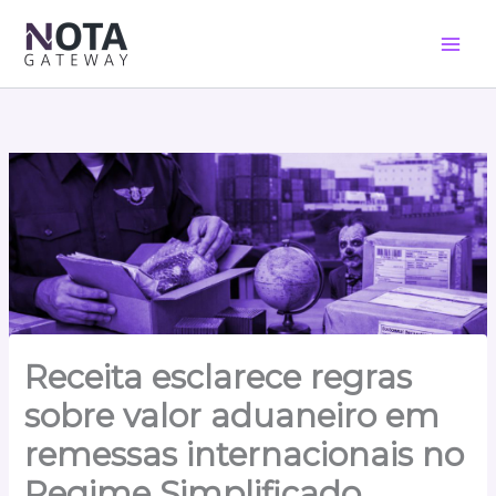
Ir
para
o
conteúdo
Receita esclarece regras
sobre valor aduaneiro em
remessas internacionais no
Regime Simplificado