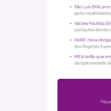
São Luís (MA) pro
após instabilidade
Várzea Paulista (S
oscilações devido 
DeRE: nova obrigaç
dos Regimes Espec
MEIs terão que emit
obrigatoriedade de
Fiqu