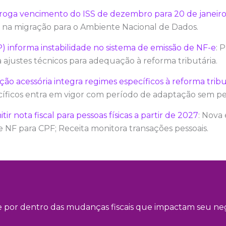
rroga vencimento do ISS de dezembro para 20 de janeir
s na migração para o Ambiente Nacional de Dados.
P) informa instabilidade no sistema de emissão de NF-e
: 
a ajustes técnicos para adequação à reforma tributária.
ão acessória integra regimes específicos à reforma trib
íficos entra em vigor com período de adaptação sem pe
ir nota fiscal para pessoas físicas a partir de 2027
: Nova
 NF para CPF; Receita monitora transações pessoais.
e por dentro das mudanças fiscais que impactam seu neg