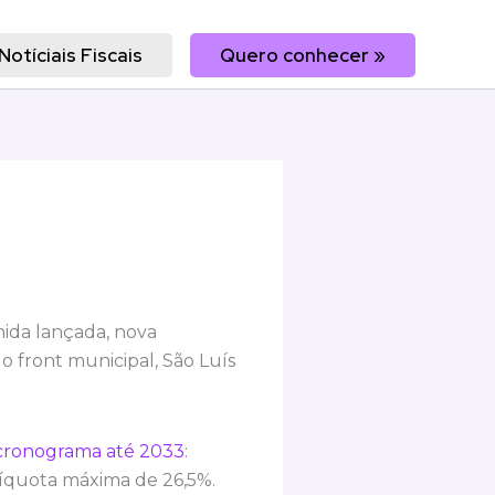
Notíciais Fiscais
Quero conhecer »
hida lançada, nova
o front municipal, São Luís
 cronograma até 2033
:
líquota máxima de 26,5%.