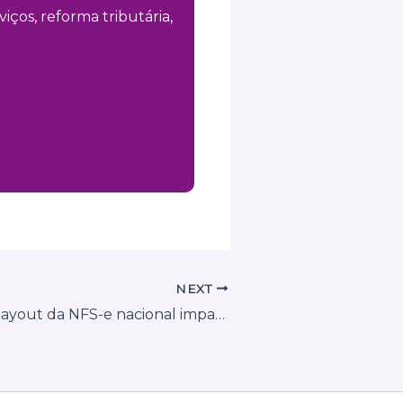
iços, reforma tributária,
NEXT
Mudança no layout da NFS-e nacional impacta agências de propaganda