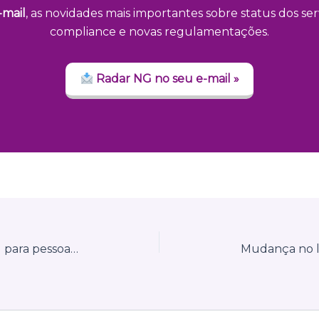
-mail
, as novidades mais importantes sobre status dos serv
compliance e novas regulamentações.
Radar NG no seu e-mail »
MEIs terão que emitir nota fiscal para pessoas físicas a partir de 2027