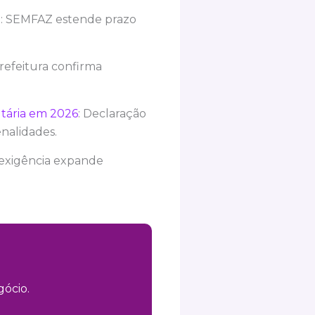
o
: SEMFAZ estende prazo
Prefeitura confirma
utária em 2026
: Declaração
nalidades.
 exigência expande
ócio.