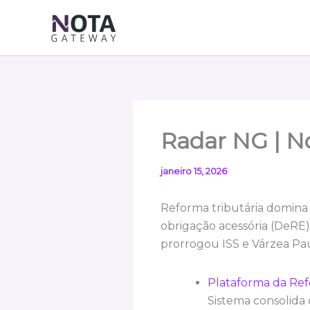
Ir
para
o
conteúdo
Radar NG | No
janeiro 15, 2026
Reforma tributária domina 
obrigação acessória (DeRE) 
prorrogou ISS e Várzea Paul
Plataforma da Ref
Sistema consolida