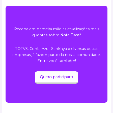
Receba em primeira mão as atualizações mais
quentes sobre
Nota Fiscal
!
TOTVS, Conta Azul, Sankhya e diversas outras
empresas já fazem parte da nossa comunidade.
Entre você também!
Quero participar »