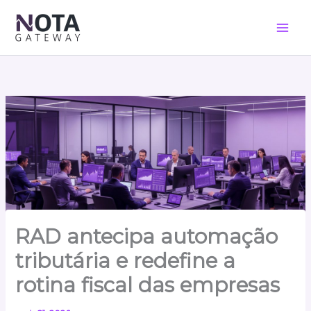
Ir
para
o
conteúdo
RAD antecipa automação
tributária e redefine a
rotina fiscal das empresas