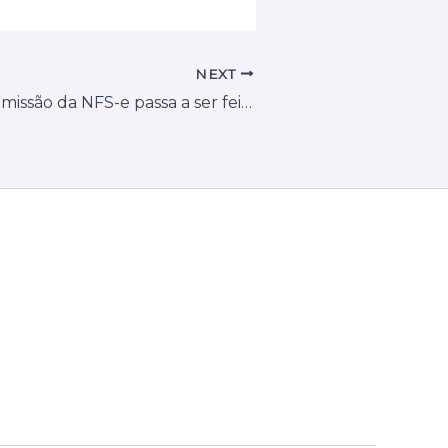
NEXT
Guaíra (PR): Emissão da NFS-e passa a ser feita exclusivamente pelo Emissor Nacional a partir de