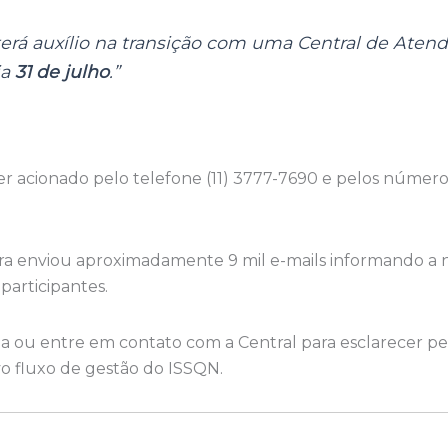
terá auxílio na transição com uma Central de Ate
ia
31 de julho
.”
acionado pelo telefone (11) 3777-7690 e pelos números 
ura enviou aproximadamente 9 mil e-mails informando a 
articipantes.
a ou entre em contato com a Central para esclarecer p
vo fluxo de gestão do ISSQN.