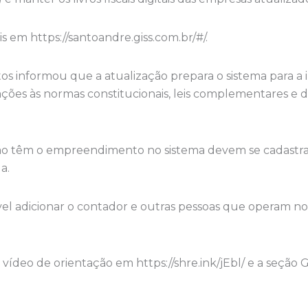
is em https://santoandre.giss.com.br/#/.
s informou que a atualização prepara o sistema para a
es às normas constitucionais, leis complementares e di
ão têm o empreendimento no sistema devem se cadastrar
a.
ível adicionar o contador e outras pessoas que operam 
ídeo de orientação em https://shre.ink/jEbl/ e a seção G