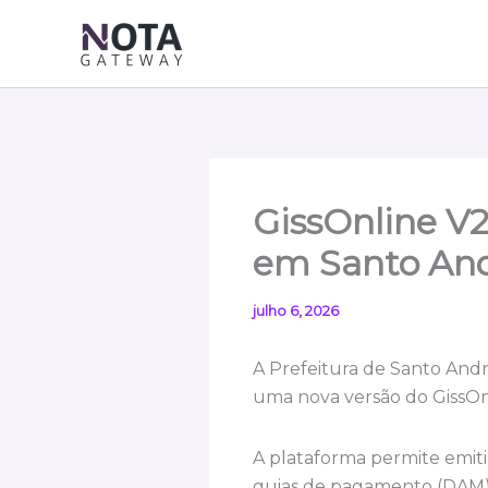
Ir
para
o
conteúdo
GissOnline V2
em Santo And
julho 6, 2026
A Prefeitura de Santo Andr
uma nova versão do GissOnl
A plataforma permite emitir 
guias de pagamento (DAM) e 