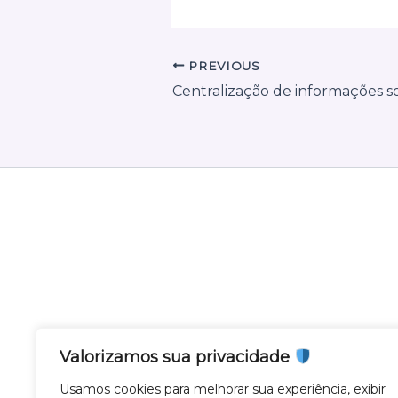
PREVIOUS
Valorizamos sua privacidade
Nota Gateway - Feito com
em Belo Horizonte
Usamos cookies para melhorar sua experiência, exibir