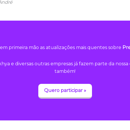
 André
em primeira mão as atualizações mais quentes sobre
Pre
hya e diversas outras empresas já fazem parte da noss
também!
Quero participar »