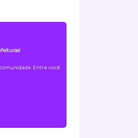
feituras
!
a comunidade. Entre você