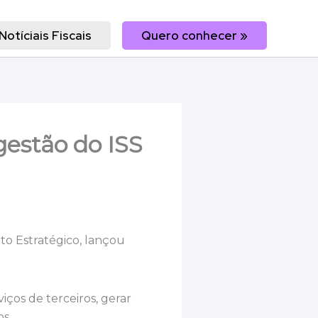
Notíciais Fiscais
Quero conhecer »
gestão do ISS
to Estratégico, lançou
viços de terceiros, gerar
os.