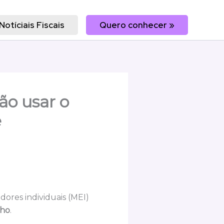
Notíciais Fiscais
Quero conhecer »
ão usar o
e
ores individuais (MEI)
lho
.