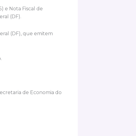
5) e Nota Fiscal de
ral (DF).
deral (DF), que emitem
.
 Secretaria de Economia do