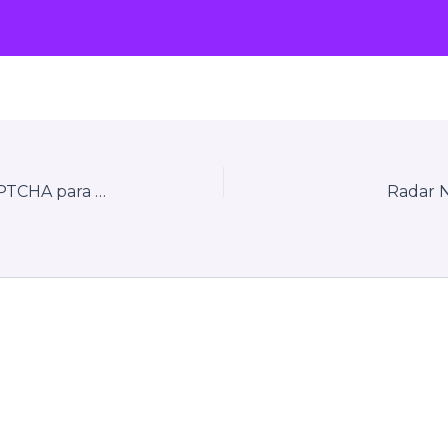
FENACON solicita revisão do CAPTCHA para download de XML e PDF da NFS-e
Radar N