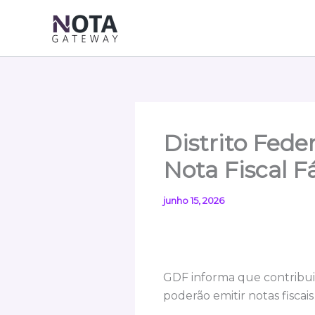
Ir
para
o
conteúdo
Distrito Fede
Nota Fiscal F
junho 15, 2026
GDF informa que contribui
poderão emitir notas fiscais