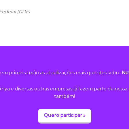
Federal (GDF)
em primeira mão as atualizações mais quentes sobre
Not
hya e diversas outras empresas já fazem parte da noss
também!
Quero participar »