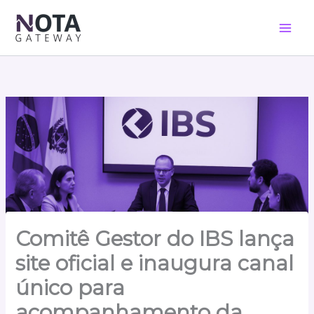
Ir
para
o
conteúdo
Comitê Gestor do IBS lança
site oficial e inaugura canal
único para
acompanhamento da