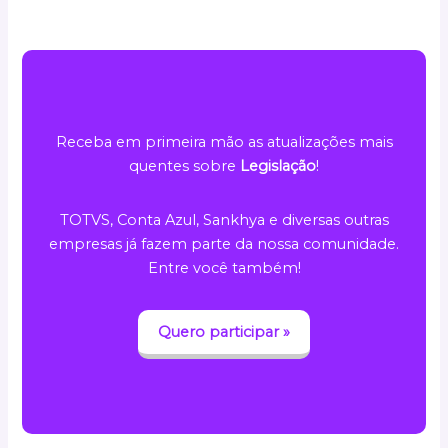
Receba em primeira mão as atualizações mais
quentes sobre
Legislação
!
TOTVS, Conta Azul, Sankhya e diversas outras
empresas já fazem parte da nossa comunidade.
Entre você também!
Quero participar »