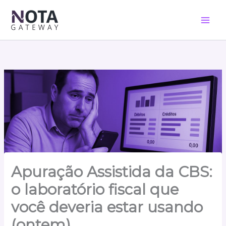
Ir
para
o
conteúdo
Apuração Assistida da CBS:
o laboratório fiscal que
você deveria estar usando
(ontem)