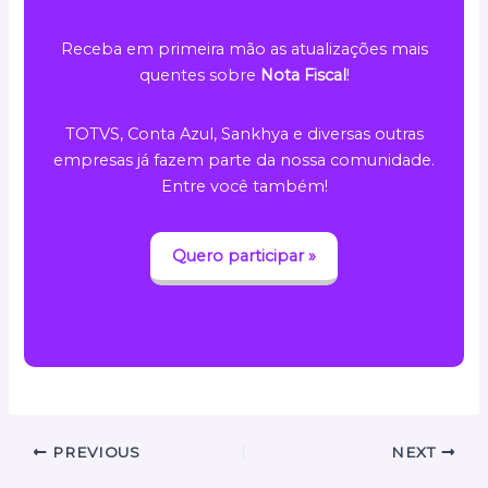
Receba em primeira mão as atualizações mais
quentes sobre
Nota Fiscal
!
TOTVS, Conta Azul, Sankhya e diversas outras
empresas já fazem parte da nossa comunidade.
Entre você também!
Quero participar »
PREVIOUS
NEXT