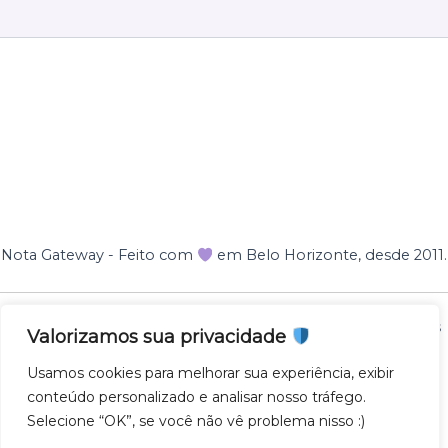
Nota Gateway - Feito com
em Belo Horizonte, desde 2011.
Nota Gateway — 2011 - 2025 © Todos os direitos reservados
Valorizamos sua privacidade
NOTA GATEWAY DESENVOLVIMENTO DE SOFTWARES
Usamos cookies para melhorar sua experiência, exibir
LTDA
conteúdo personalizado e analisar nosso tráfego.
CNPJ 57.743.975/0001-27
Selecione “OK”, se você não vê problema nisso :)
AV. GETULIO VARGAS 671 - SL500, SAVASSI, 30112-021,
BH/MG