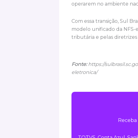
operarem no ambiente naci
Com essa transição, Sul Bra
modelo unificado da NFS-e,
tributária e pelas diretrize
Fonte:
https://sulbrasil.sc.
eletronica/
Receba 
TOTVS, Conta Azul, Sank