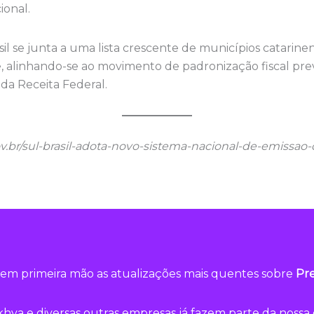
onal.
sil se junta a uma lista crescente de municípios catarin
 alinhando-se ao movimento de padronização fiscal prev
s da Receita Federal.
gov.br/sul-brasil-adota-novo-sistema-nacional-de-emissao-
em primeira mão as atualizações mais quentes sobre
Pre
hya e diversas outras empresas já fazem parte da noss