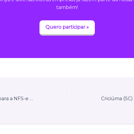
também!
Quero participar »
Indaiatuba (SP) inicia migração para a NFS-e Nacional e abre ambiente de testes para contribuintes