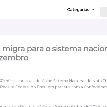
Categorias
C) migra para o sistema naci
dezembro
SC)
oficializou sua adesão ao Sistema Nacional de Nota Fi
 Receita Federal do Brasil em parceria com a Confederaç
or meio do Decreto nº 315, de
24 de outubro de 2025
, e