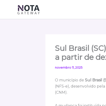
Ir
para
o
conteúdo
Sul Brasil (S
a partir de 
novembro 11, 2025
O município de
Sul Brasil (
(NFS-e), desenvolvido pela
(CNM).
A mudança foi instituída p