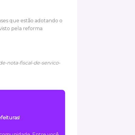
enses que estão adotando o
isto pela reforma
de-nota-fiscal-de-servico-
feituras
!
a comunidade. Entre você