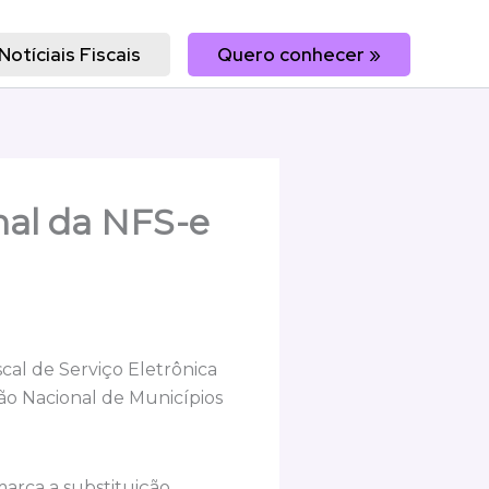
Notíciais Fiscais
Quero conhecer »
onal da NFS-e
scal de Serviço Eletrônica
ão Nacional de Municípios
 marca a substituição