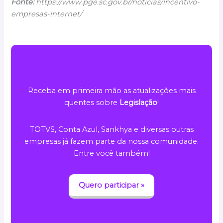
Fonte:
https://www.pge.sc.gov.br/noticias/incentivo-
empresas-internet/
Receba em primeira mão as atualizações mais
quentes sobre
Legislação
!
TOTVS, Conta Azul, Sankhya e diversas outras
empresas já fazem parte da nossa comunidade.
Entre você também!
Quero participar »