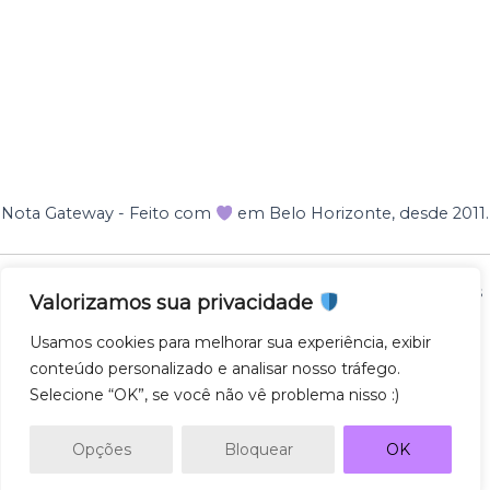
Nota Gateway - Feito com
em Belo Horizonte, desde 2011.
Nota Gateway — 2011 - 2025 © Todos os direitos reservados
Valorizamos sua privacidade
NOTA GATEWAY DESENVOLVIMENTO DE SOFTWARES
Usamos cookies para melhorar sua experiência, exibir
LTDA
conteúdo personalizado e analisar nosso tráfego.
CNPJ 57.743.975/0001-27
Selecione “OK”, se você não vê problema nisso :)
AV. GETULIO VARGAS 671 - SL500, SAVASSI, 30112-021,
BH/MG
Opções
Bloquear
OK