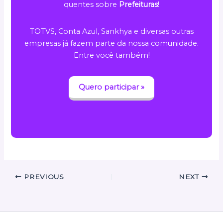
quentes sobre
Prefeituras
!
TOTVS, Conta Azul, Sankhya e diversas outras
empresas já fazem parte da nossa comunidade.
Entre você também!
Quero participar »
PREVIOUS
NEXT