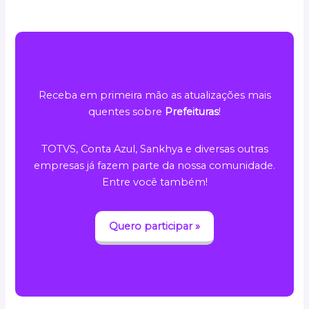
Receba em primeira mão as atualizações mais
quentes sobre
Prefeituras
!
TOTVS, Conta Azul, Sankhya e diversas outras
empresas já fazem parte da nossa comunidade.
Entre você também!
Quero participar »