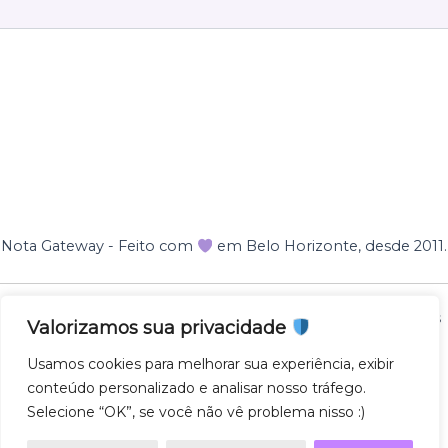
Nota Gateway - Feito com
em Belo Horizonte, desde 2011.
Nota Gateway — 2011 - 2025 © Todos os direitos reservados
Valorizamos sua privacidade
NOTA GATEWAY DESENVOLVIMENTO DE SOFTWARES
Usamos cookies para melhorar sua experiência, exibir
LTDA
conteúdo personalizado e analisar nosso tráfego.
CNPJ 57.743.975/0001-27
Selecione “OK”, se você não vê problema nisso :)
AV. GETULIO VARGAS 671 - SL500, SAVASSI, 30112-021,
BH/MG