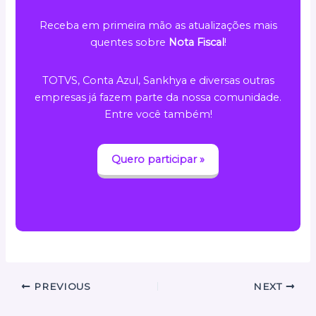
Receba em primeira mão as atualizações mais
quentes sobre
Nota Fiscal
!
TOTVS, Conta Azul, Sankhya e diversas outras
empresas já fazem parte da nossa comunidade.
Entre você também!
Quero participar »
PREVIOUS
NEXT