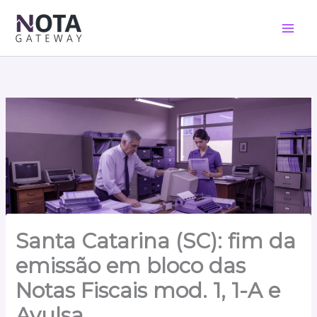
Ir
para
o
conteúdo
Santa Catarina (SC): fim da
emissão em bloco das
Notas Fiscais mod. 1, 1-A e
Avulsa