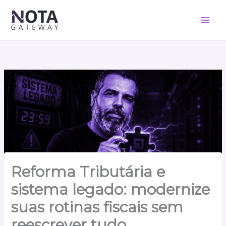
Ir
para
o
conteúdo
Reforma Tributária e
sistema legado: modernize
suas rotinas fiscais sem
reescrever tudo