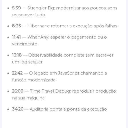
5:39
— Strangler Fig: modernizar aos poucos, sem
reescrever tudo
8:33
— Hibernar e retomar a execução após falhas
11:41
— WhenAny: esperar o pagamento ou o
vencimento
13:18
— Observabilidade completa sem escrever
um log sequer
22:42
— O legado em JavaScript chamando a
função modernizada
26:09
— Time Travel Debug: reproduzir produção
na sua máquina
34:26
— Auditoria ponta a ponta da execução