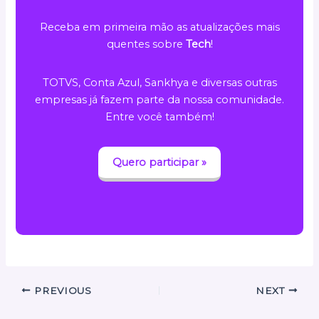
Receba em primeira mão as atualizações mais
quentes sobre
Tech
!
TOTVS, Conta Azul, Sankhya e diversas outras
empresas já fazem parte da nossa comunidade.
Entre você também!
Quero participar »
PREVIOUS
NEXT