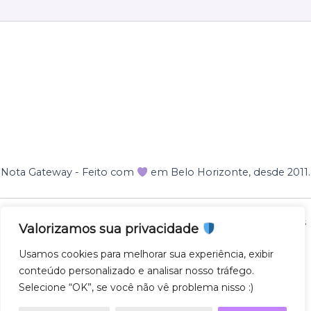
Nota Gateway - Feito com
em Belo Horizonte, desde 2011.
Nota Gateway — 2011 - 2025 © Todos os direitos reservados
Valorizamos sua privacidade
NOTA GATEWAY DESENVOLVIMENTO DE SOFTWARES
Usamos cookies para melhorar sua experiência, exibir
LTDA
conteúdo personalizado e analisar nosso tráfego.
CNPJ 57.743.975/0001-27
Selecione “OK”, se você não vê problema nisso :)
AV. GETULIO VARGAS 671 - SL500, SAVASSI, 30112-021,
BH/MG