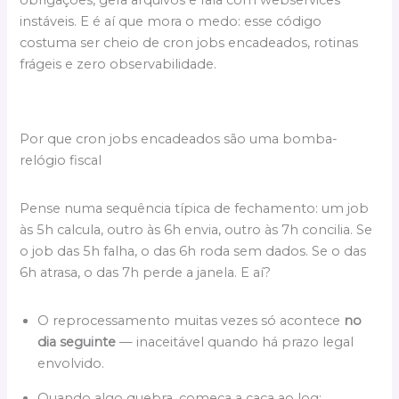
obrigações, gera arquivos e fala com webservices
instáveis. E é aí que mora o medo: esse código
costuma ser cheio de cron jobs encadeados, rotinas
frágeis e zero observabilidade.
Por que cron jobs encadeados são uma bomba-
relógio fiscal
Pense numa sequência típica de fechamento: um job
às 5h calcula, outro às 6h envia, outro às 7h concilia. Se
o job das 5h falha, o das 6h roda sem dados. Se o das
6h atrasa, o das 7h perde a janela. E aí?
O reprocessamento muitas vezes só acontece
no
dia seguinte
— inaceitável quando há prazo legal
envolvido.
Quando algo quebra, começa a caça ao log: