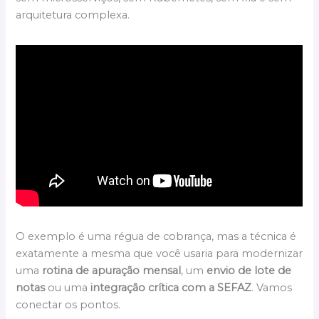
arquitetura complexa.
O exemplo é uma régua de cobrança, mas a técnica é
exatamente a mesma que você usaria para modernizar
uma
rotina de apuração mensal
, um
envio de lote de
notas
ou uma
integração crítica com a SEFAZ
. Vamos
conectar os pontos.