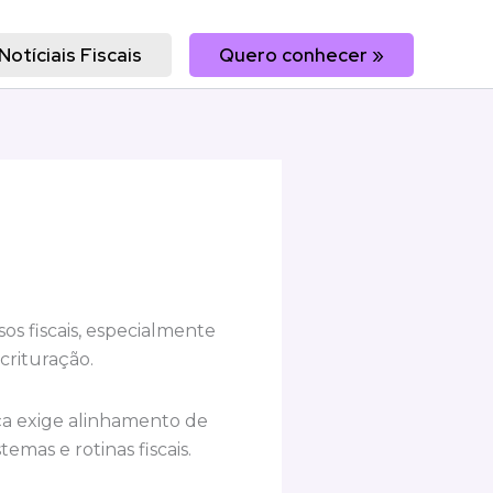
Notíciais Fiscais
Quero conhecer »
s fiscais, especialmente
crituração.
a exige alinhamento de
emas e rotinas fiscais.