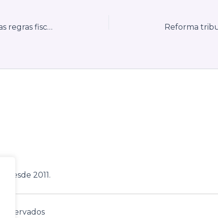
Decreto nº 44.650 alterado: novas regras fiscais em Pernambuco exigem ajustes no cadastro e nas notas
, desde 2011.
s reservados