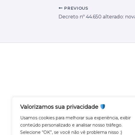
PREVIOUS
Valorizamos sua privacidade
Nota Gateway - Feito com
em Belo Horizonte
Usamos cookies para melhorar sua experiência, exibir
conteúdo personalizado e analisar nosso tráfego.
Nota Gateway — 2011 - 2025 © Todos os direito
Selecione “OK”, se você não vê problema nisso :)