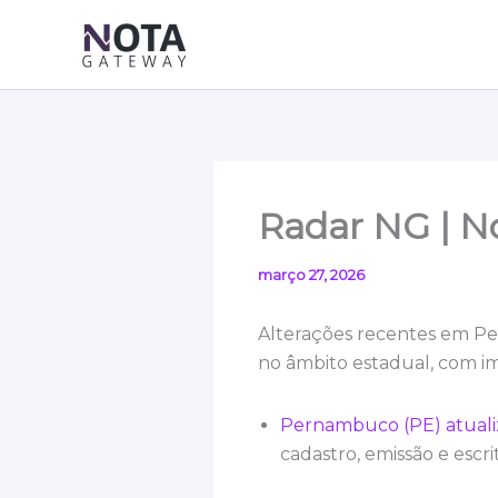
Ir
para
o
conteúdo
Radar NG | No
março 27, 2026
Alterações recentes em Pe
no âmbito estadual, com i
Pernambuco (PE) atualiza
cadastro, emissão e escri