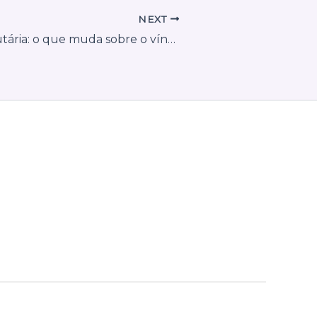
NEXT
Reforma tributária: o que muda sobre o vínculo entre NFe de saída e MDFe?