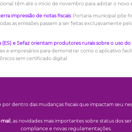
ional têm até o início de novembro para adotar o novo e
rra impressão de notas fiscais
: Portaria municipal põe 
odas as emissões passem a ser feitas exclusivamente pel
(ES) e Sefaz orientam produtores rurais sobre o uso do ap
 e empresários para demonstrar como o aplicativo facili
nicos sem certificado digital.
e por dentro das mudanças fiscais que impactam seu neg
-mail
, as novidades mais importantes sobre status dos serv
compliance e novas regulamentações.