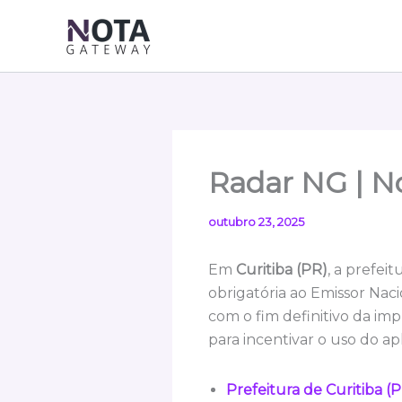
Ir
para
o
conteúdo
Radar NG | No
outubro 23, 2025
Em
Curitiba (PR)
, a prefei
obrigatória ao Emissor Naci
com o fim definitivo da im
para incentivar o uso do apli
Prefeitura de Curitiba (