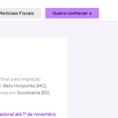
Notíciais Fiscais
Quero conhecer »
 final para migração
em
Belo Horizonte (MG)
,
tivas em
Sooretama (ES)
Nacional até 1º de novembro
: