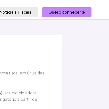
Notíciais Fiscais
Quero conhecer »
nota fiscal em Cruz das
A)
: Município adota
gatório a partir de