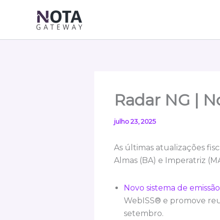
Ir
para
o
conteúdo
Radar NG | No
julho 23, 2025
As últimas atualizações fi
Almas (BA) e Imperatriz (MA
Novo sistema de emissão
WebISS® e promove reuni
setembro.