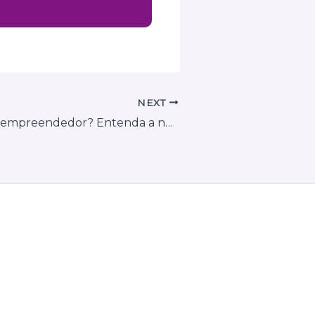
NEXT
O que é nanoempreendedor? Entenda a nova tentativa de encaixar autônomos em mais uma categoria tributária