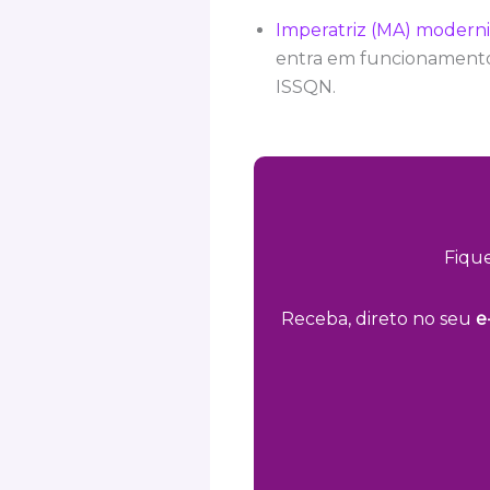
Imperatriz (MA) moderni
entra em funcionamento 
ISSQN.
Fiqu
Receba, direto no seu
e