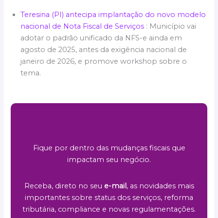
Teresina (PI) antecipa implantação do novo modelo
nacional de Nota Fiscal de Serviços
: Município vai
adotar o padrão unificado da NFS-e ainda em
agosto de 2025, antes da exigência nacional de
janeiro de 2026, e promove workshop sobre o
tema.
Fique por dentro das mudanças fiscais que
impactam seu negócio.
Receba, direto no seu
e-mail
, as novidades mais
importantes sobre status dos serviços, reforma
tributária, compliance e novas regulamentações.