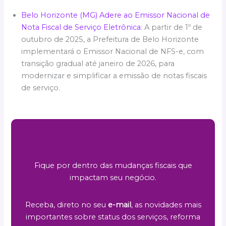
Belo Horizonte (MG) Adere ao Emissor Nacional de
Nota Fiscal de Serviço Eletrônica
: A partir de 1º de
outubro de 2025, a Prefeitura de Belo Horizonte
implementará o Emissor Nacional de NFS-e, com
transição gradual até janeiro de 2026, para
modernizar e simplificar a emissão de notas fiscais
de serviço.
Fique por dentro das mudanças fiscais que
impactam seu negócio.
Receba, direto no seu
e-mail
, as novidades mais
importantes sobre status dos serviços, reforma