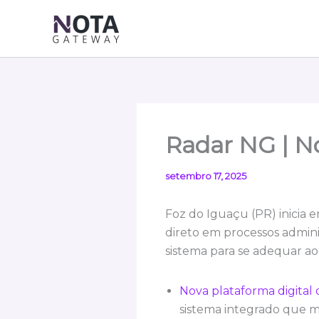
Ir
para
o
conteúdo
Radar NG | No
setembro 17, 2025
Foz do Iguaçu (PR) inicia 
direto em processos adminis
sistema para se adequar ao
Nova plataforma digita
sistema integrado que m