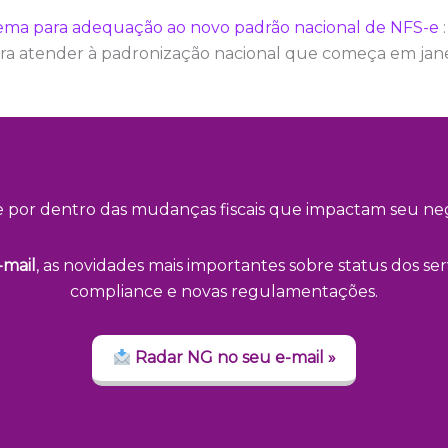
istema para adequação ao novo padrão nacional de NFS-e
ara atender à padronização nacional que começa em jane
e por dentro das mudanças fiscais que impactam seu neg
-mail
, as novidades mais importantes sobre status dos serv
compliance e novas regulamentações.
Radar NG no seu e-mail »