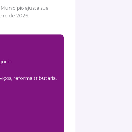
: Município ajusta sua
iro de 2026.
ócio.
iços, reforma tributária,