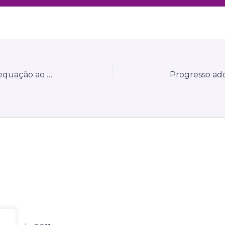
Pinhais atualiza sistema para adequação ao novo padrão nacional de NFS-e