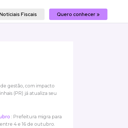
Notíciais Fiscais
Quero conhecer »
l de gestão, com impacto
hais (PR) já atualiza seu
tubro
: Prefeitura migra para
entre 4 e 16 de outubro.