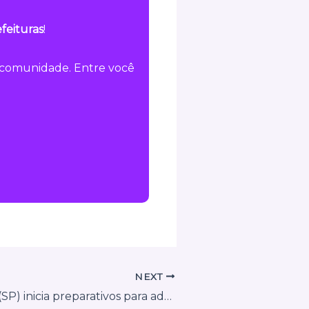
feituras
!
a comunidade. Entre você
NEXT
Nova Odessa (SP) inicia preparativos para adotar o Sistema Nacional de Nota Fiscal de Serviços em 2026