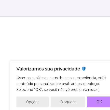
Valorizamos sua privacidade
Nota Gateway - Feito com
em Belo Horizonte
Usamos cookies para melhorar sua experiência, exibir
conteúdo personalizado e analisar nosso tráfego.
Nota Gateway — 2011 - 2025 © Todos os direito
Selecione “OK”, se você não vê problema nisso :)
NOTA GATEWAY DESENVOLVIMENTO DE SOF
CNPJ 57.743.975/0001-27
Opções
Bloquear
OK
AV. GETULIO VARGAS 671 - SL500, SAVASSI, 30