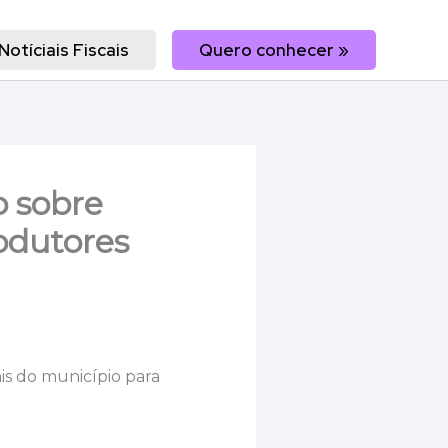
Notíciais Fiscais
Quero conhecer »
o sobre
odutores
is do município para