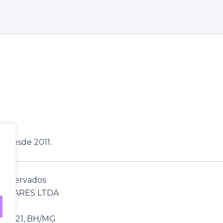
, desde 2011.
s reservados
TWARES LTDA
112-021, BH/MG