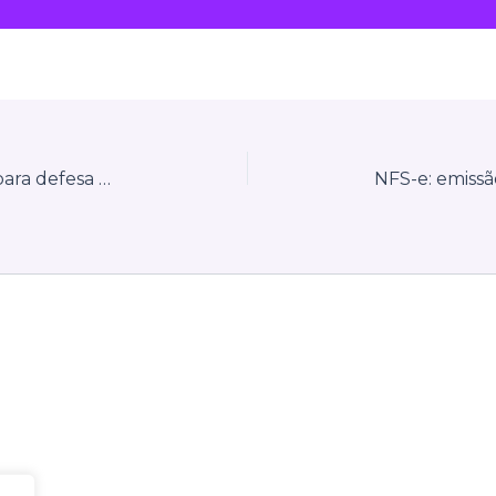
SEFAZ/BA: Novo serviço online para defesa de Notificação Fiscal Digital do ICMS