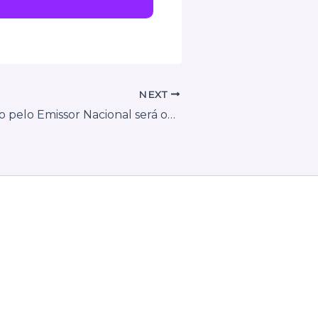
NEXT
NFS-e: emissão pelo Emissor Nacional será obrigatória para contribuintes do Simples em São Paulo (SP)