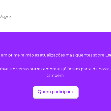
Alegre
em primeira mão as atualizações mais quentes sobre
Le
hya e diversas outras empresas já fazem parte da noss
também!
Quero participar »