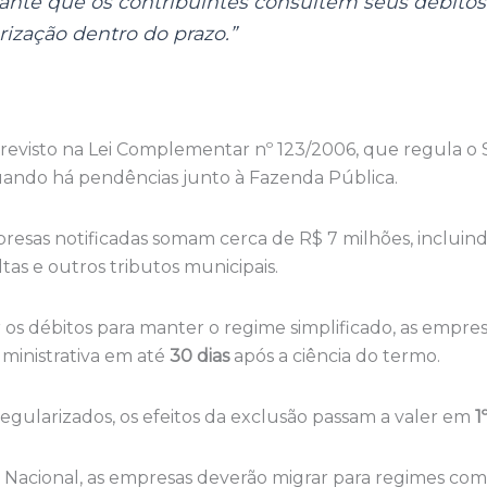
tante que os contribuintes consultem seus débitos
ização dentro do prazo.”
evisto na Lei Complementar nº 123/2006, que regula o S
ando há pendências junto à Fazenda Pública.
presas notificadas somam cerca de R$ 7 milhões, incluin
tas e outros tributos municipais.
 os débitos para manter o regime simplificado, as empres
ministrativa em até
30 dias
após a ciência do termo.
regularizados, os efeitos da exclusão passam a valer em
1
 Nacional, as empresas deverão migrar para regimes c