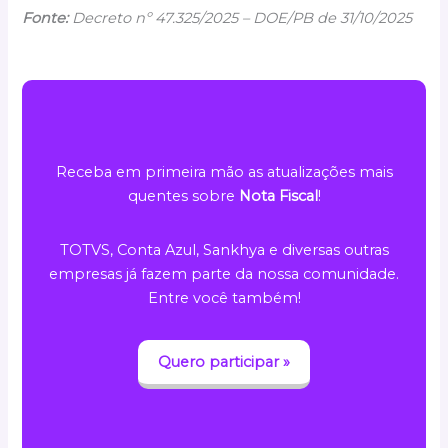
Fonte:
Decreto nº 47.325/2025 – DOE/PB de 31/10/2025
Receba em primeira mão as atualizações mais
quentes sobre
Nota Fiscal
!
TOTVS, Conta Azul, Sankhya e diversas outras
empresas já fazem parte da nossa comunidade.
Entre você também!
Quero participar »