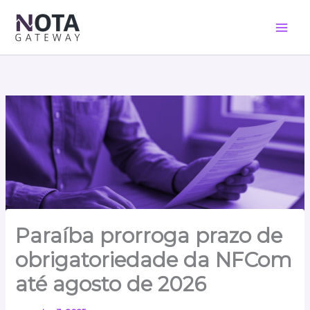
Ir
para
o
conteúdo
Paraíba prorroga prazo de
obrigatoriedade da NFCom
até agosto de 2026