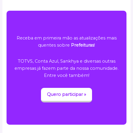
Receba em primeira mão as atualizações mais
quentes sobre
Prefeituras
!
TOTVS, Conta Azul, Sankhya e diversas outras
empresas já fazem parte da nossa comunidade.
Entre você também!
Quero participar »