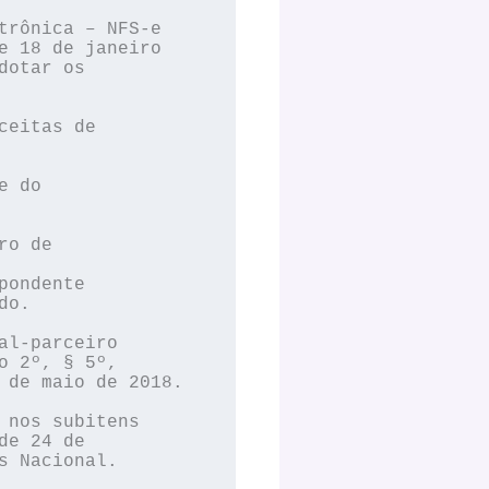
rônica – NFS-e 

 18 de janeiro 

otar os 

eitas de 

 do 

o de 

ondente 

o.

l-parceiro 

 2º, § 5º, 

de maio de 2018.

nos subitens 

e 24 de 

 Nacional.
