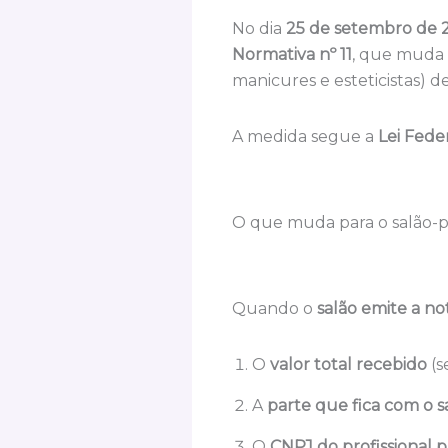
No dia
25 de setembro de 
Normativa nº 11
, que muda
manicures e esteticistas) de
A medida segue a
Lei Feder
O que muda para o salão-p
Quando o
salão emite a no
O
valor total recebido
(s
A
parte que fica com o s
O
CNPJ do profissional p