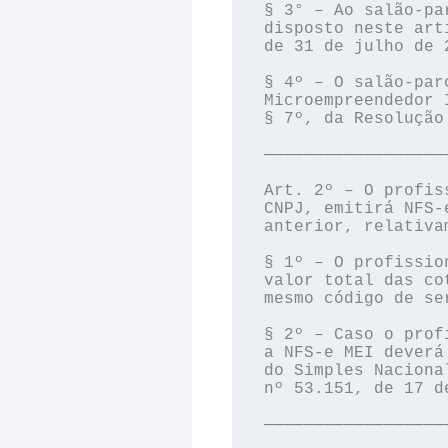
§ 3° – Ao salão-pa
disposto neste art
de 31 de julho de 2
§ 4º – O salão-par
Microempreendedor 
§ 7º, da Resolução
──────────────────
Art. 2º – O profis
CNPJ, emitirá NFS-
anterior, relativa
§ 1º – O profissio
valor total das co
mesmo código de se
§ 2º – Caso o prof
a NFS-e MEI deverá
do Simples Naciona
nº 53.151, de 17 d
──────────────────