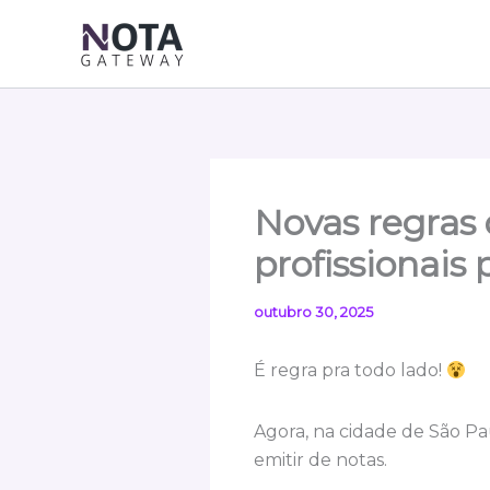
Ir
para
o
conteúdo
Novas regras d
profissionais
outubro 30, 2025
É regra pra todo lado!
Agora, na cidade de São Pau
emitir de notas.