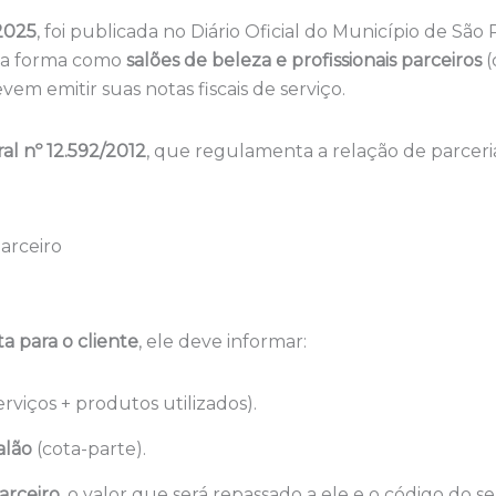
2025
, foi publicada no Diário Oficial do Município de São
 a forma como
salões de beleza e profissionais parceiros
(
vem emitir suas notas fiscais de serviço.
al nº 12.592/2012
, que regulamenta a relação de parceria 
arceiro
ta para o cliente
, ele deve informar:
erviços + produtos utilizados).
alão
(cota-parte).
arceiro
, o valor que será repassado a ele e o código do s