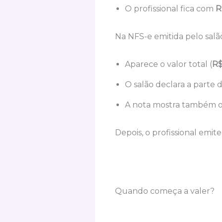
O profissional fica com
R
Na NFS-e emitida pelo salão
Aparece o valor total (
R$
O salão declara a parte d
A nota mostra também o C
Depois, o profissional emit
Quando começa a valer?