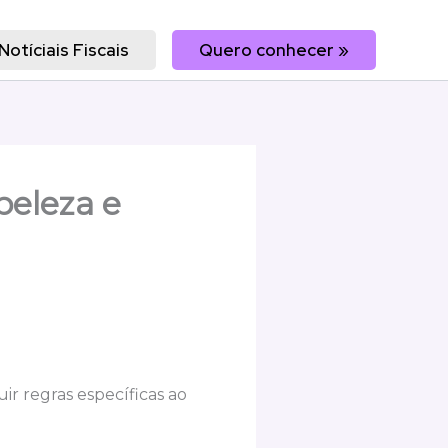
Notíciais Fiscais
Quero conhecer »
beleza e
ir regras específicas ao