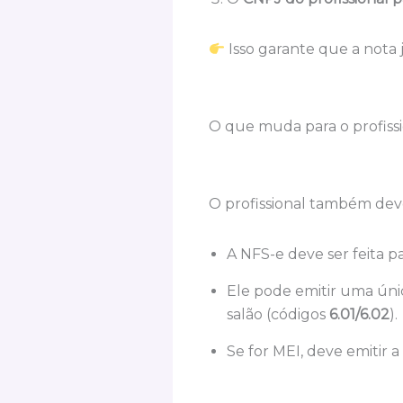
Isso garante que a nota j
O que muda para o profissi
O profissional também deve 
A NFS-e deve ser feita pa
Ele pode emitir uma úni
salão (códigos
6.01/6.02
).
Se for MEI, deve emitir 