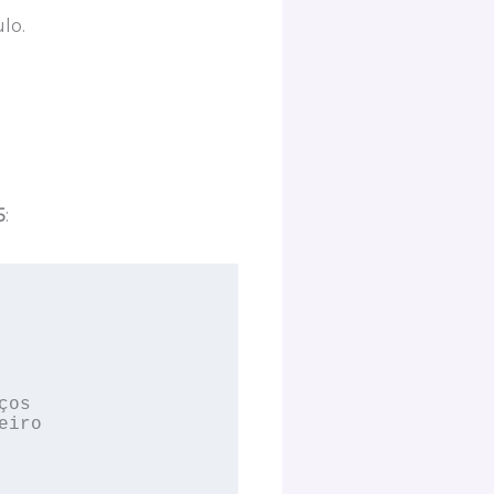
lo.
5
:
os 

iro 
