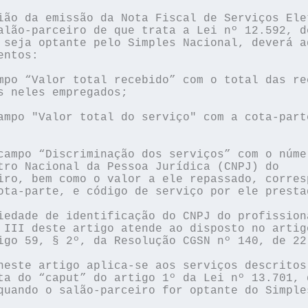
ião da emissão da Nota Fiscal de Serviços Elet
alão-parceiro de que trata a Lei nº 12.592, de
 seja optante pelo Simples Nacional, deverá ad
ntos:

mpo “Valor total recebido” com o total das rec
s neles empregados;

ampo "Valor total do serviço" com a cota-parte
campo “Discriminação dos serviços” com o númer
tro Nacional da Pessoa Jurídica (CNPJ) do 

iro, bem como o valor a ele repassado, corresp
ota-parte, e código de serviço por ele prestad
iedade de identificação do CNPJ do profissiona
 III deste artigo atende ao disposto no artigo
igo 59, § 2º, da Resolução CGSN nº 140, de 22 
neste artigo aplica-se aos serviços descritos 
ta do “caput” do artigo 1º da Lei nº 13.701, d
quando o salão-parceiro for optante do Simples