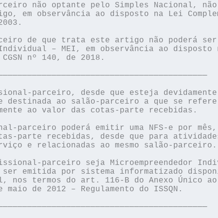
rceiro não optante pelo Simples Nacional, não 
igo, em observância ao disposto na Lei Complem
003.

ceiro de que trata este artigo não poderá ser 
Individual – MEI, em observância ao disposto n
 CGSN nº 140, de 2018.

───────────────────────────────────────────

sional-parceiro, desde que esteja devidamente 
e destinada ao salão-parceiro a que se refere 
mente ao valor das cotas-parte recebidas.

nal-parceiro poderá emitir uma NFS-e por mês, 
tas-parte recebidas, desde que para atividades
rviço e relacionadas ao mesmo salão-parceiro.

issional-parceiro seja Microempreendedor Indiv
 ser emitida por sistema informatizado disponí
l, nos termos do art. 116-B do Anexo Único ao 
e maio de 2012 – Regulamento do ISSQN.

───────────────────────────────────────────
