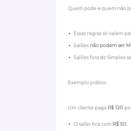
Quem pode e quem não p
Essas regras só valem pa
Salões
não podem ser M
Salões fora do Simples s
Exemplo prático
Um cliente paga
R$ 120
por
O salão fica com
R$ 50
.