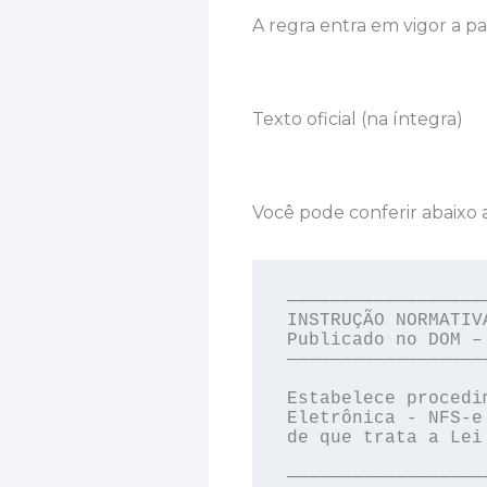
A regra entra em vigor a pa
Texto oficial (na íntegra)
Você pode conferir abaixo
──────────────────
INSTRUÇÃO NORMATIV
Publicado no DOM –
──────────────────
Estabelece procedi
Eletrônica - NFS-e
de que trata a Lei
──────────────────