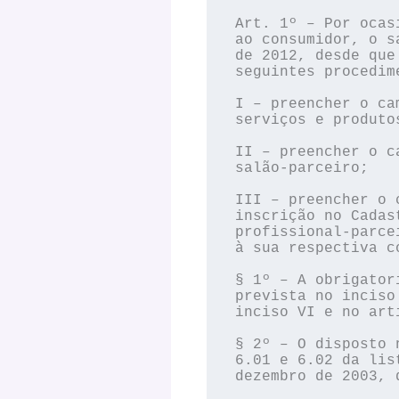
Art. 1º – Por ocas
ao consumidor, o s
de 2012, desde que
seguintes procedime
I – preencher o ca
serviços e produto
II – preencher o c
salão-parceiro;

III – preencher o 
inscrição no Cadas
profissional-parce
à sua respectiva c
§ 1º – A obrigator
prevista no inciso
inciso VI e no art
§ 2º – O disposto 
6.01 e 6.02 da lis
dezembro de 2003, 