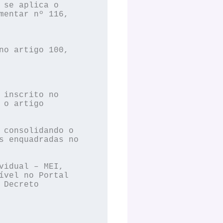
se aplica o 

entar nº 116, 



o artigo 100, 

inscrito no 

o artigo 

consolidando o 

 enquadradas no 

idual – MEI, 

vel no Portal 

Decreto 
