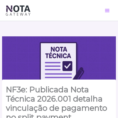
Ir
para
o
conteúdo
NF3e: Publicada Nota
Técnica 2026.001 detalha
vinculação de pagamento
no split payment