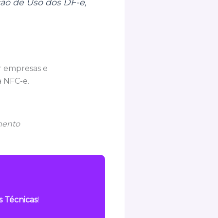
ção de Uso dos DF-e,
r empresas e
a NFC-e.
mento
s Técnicas
!