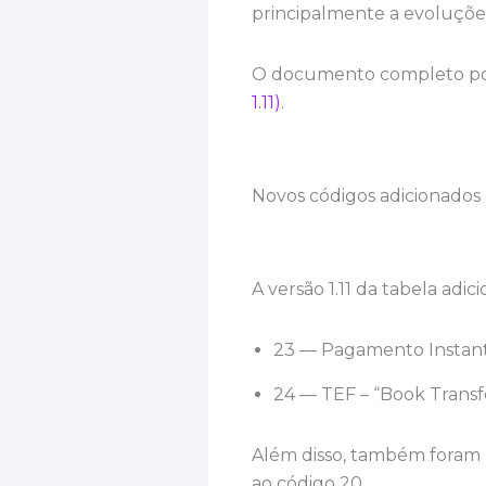
principalmente a evoluções 
O documento completo pod
1.11)
.
Novos códigos adicionados
A versão 1.11 da tabela adi
23 — Pagamento Instant
24 — TEF – “Book Transf
Além disso, também foram r
ao código 20.