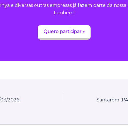
hya e diversas outras empresas já fazem parte da noss
também!
Quero participar »
6/03/2026