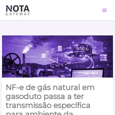
Ir
para
o
conteúdo
NF-e de gás natural em
gasoduto passa a ter
transmissão específica
para ambiente da