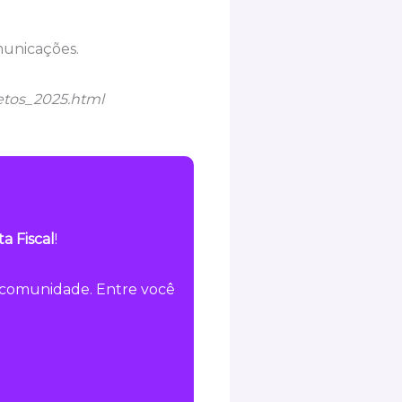
municações.
retos_2025.html
a Fiscal
!
a comunidade. Entre você