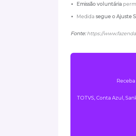
Emissão voluntária
permi
Medida
segue o Ajuste 
Fonte:
https://www.fazenda
Receba 
TOTVS, Conta Azul, Sank