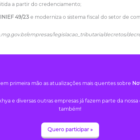
tida a partir do credenciamento;
SINIEF 49/23
e moderniza o sistema fiscal do setor de co
.mg.gov.br/empresas/legislacao_tributaria/decretos/dec
em primeira mão as atualizações mais quentes sobre
Not
hya e diversas outras empresas já fazem parte da noss
também!
Quero participar »