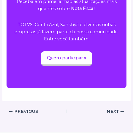
Receba em primeira mão as atualizações mais
quentes sobre
Nota Fiscal
!
TOTVS, Conta Azul, Sankhya e diversas outras
empresas já fazem parte da nossa comunidade.
Entre você também!
Quero participar »
PREVIOUS
NEXT