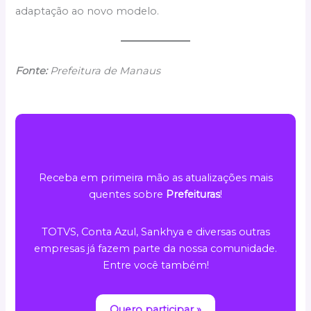
adaptação ao novo modelo.
Fonte:
Prefeitura de Manaus
Receba em primeira mão as atualizações mais
quentes sobre
Prefeituras
!
TOTVS, Conta Azul, Sankhya e diversas outras
empresas já fazem parte da nossa comunidade.
Entre você também!
Quero participar »