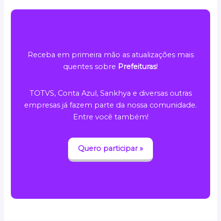
Receba em primeira mão as atualizações mais
quentes sobre
Prefeituras
!
TOTVS, Conta Azul, Sankhya e diversas outras
empresas já fazem parte da nossa comunidade.
Entre você também!
Quero participar »