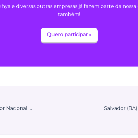
hya e diversas outras empresas já fazem parte da noss
também!
Quero participar »
Birigui (SP) migrará para o Emissor Nacional da NFS-e em 2026: o que contribuintes precisam fazer