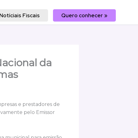
Notíciais Fiscais
Quero conhecer »
Nacional da
emas
mpresas e prestadores de
usivamente pelo Emissor
ma municipal para emissão