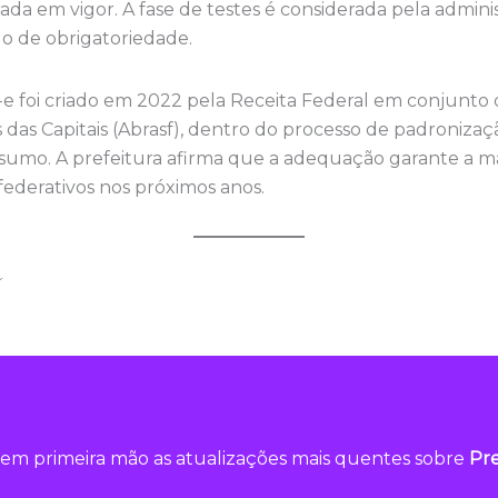
da em vigor. A fase de testes é considerada pela admini
do de obrigatoriedade.
 foi criado em 2022 pela Receita Federal em conjunto c
s das Capitais (Abrasf), dentro do processo de padroniza
sumo. A prefeitura afirma que a adequação garante a 
federativos nos próximos anos.
em primeira mão as atualizações mais quentes sobre
Pre