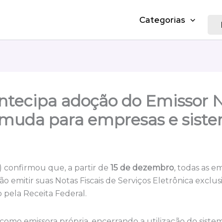
Categorias
antecipa adoção do Emissor 
 muda para empresas e sist
) confirmou que, a partir de
15 de dezembro
, todas as e
ão emitir suas Notas Fiscais de Serviços Eletrônica excl
 pela Receita Federal.
 como emissora própria, encerrando a utilização do siste