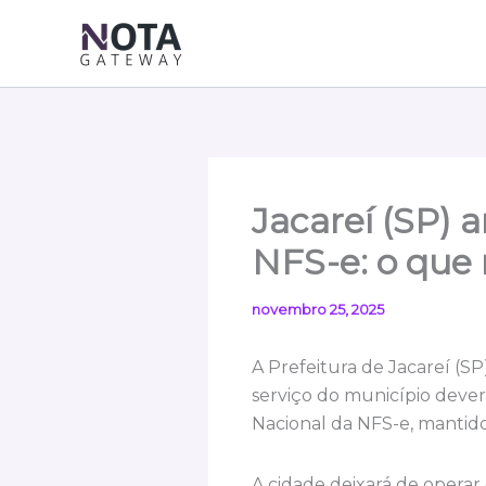
Ir
para
o
conteúdo
Jacareí (SP) 
NFS-e: o que
novembro 25, 2025
A Prefeitura de Jacareí (SP
serviço do município dever
Nacional da NFS-e, mantido
A cidade deixará de operar