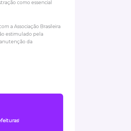
stração como essencial
om a Associação Brasileira
ção estimulado pela
manutenção da
feituras
!