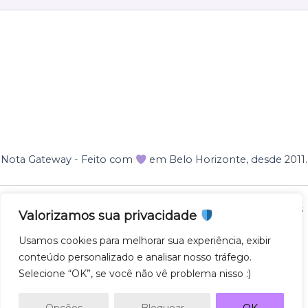
Nota Gateway - Feito com
em Belo Horizonte, desde 2011.
Nota Gateway — 2011 - 2025 © Todos os direitos reservados
Valorizamos sua privacidade
NOTA GATEWAY DESENVOLVIMENTO DE SOFTWARES
Usamos cookies para melhorar sua experiência, exibir
LTDA
conteúdo personalizado e analisar nosso tráfego.
CNPJ 57.743.975/0001-27
Selecione “OK”, se você não vê problema nisso :)
AV. GETULIO VARGAS 671 - SL500, SAVASSI, 30112-021,
BH/MG