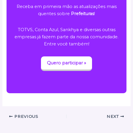
Receba em primeira mão as atualizações mais
quentes sobre
Prefeituras
!
TOTVS, Conta Azul, Sankhya e diversas outras
empresas já fazem parte da nossa comunidade.
Entre você também!
Quero participar »
PREVIOUS
NEXT