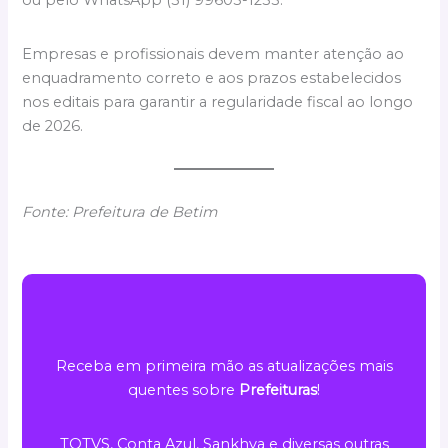
ou pelo WhatsApp (31) 99603-1233.
Empresas e profissionais devem manter atenção ao
enquadramento correto e aos prazos estabelecidos
nos editais para garantir a regularidade fiscal ao longo
de 2026.
Fonte: Prefeitura de Betim
Receba em primeira mão as atualizações mais
quentes sobre
Prefeituras
!
TOTVS, Conta Azul, Sankhya e diversas outras