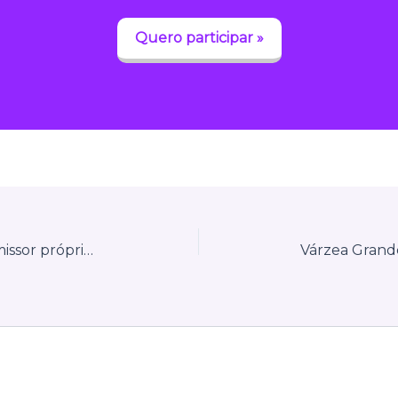
Quero participar »
Guarujá do Sul (SC) mantém emissor próprio de NFS-e integrado ao padrão nacional