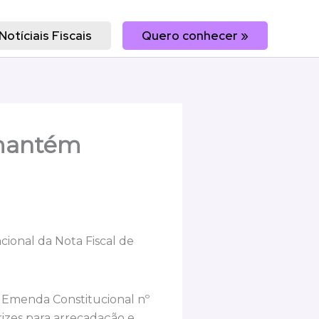
Notíciais Fiscais
Quero conhecer »
 mantém
cional da Nota Fiscal de
a Emenda Constitucional nº
izes para arrecadação e