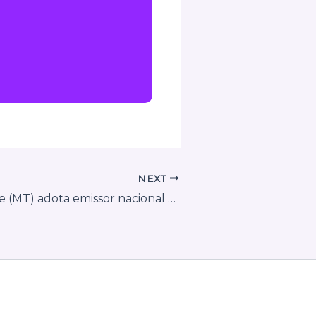
NEXT
Várzea Grande (MT) adota emissor nacional de NFS-e e padroniza emissão de notas de serviços