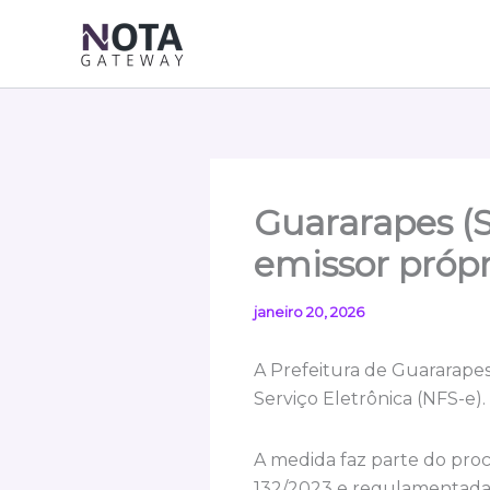
Ir
para
o
conteúdo
Guararapes (
emissor própr
janeiro 20, 2026
A Prefeitura de Guararapes
Serviço Eletrônica (NFS-e).
A medida faz parte do proc
132/2023 e regulamentada 