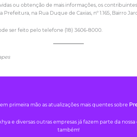
vidas ou obtenção de mais informações, os contribuinte
a Prefeitura, na Rua Duque de Caxias, nº 1.165, Bairro Ja
 ser feito pelo telefone (18) 3606-8000.
rapes
em primeira mão as atualizações mais quentes sobre
Pre
hya e diversas outras empresas já fazem parte da noss
também!